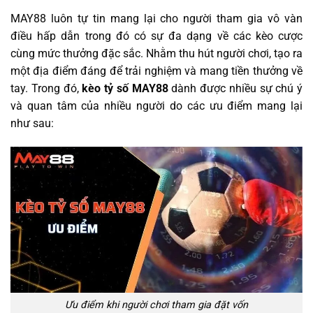
MAY88 luôn tự tin mang lại cho người tham gia vô vàn
điều hấp dẫn trong đó có sự đa dạng về các kèo cược
cùng mức thưởng đặc sắc. Nhằm thu hút người chơi, tạo ra
một địa điểm đáng để trải nghiệm và mang tiền thưởng về
tay. Trong đó,
kèo tỷ số MAY88
dành được nhiều sự chú ý
và quan tâm của nhiều người do các ưu điểm mang lại
như sau:
Ưu điểm khi người chơi tham gia đặt vốn