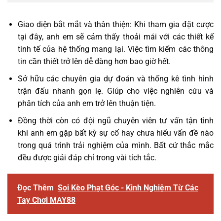
Giao diện bắt mắt và thân thiện: Khi tham gia đặt cược
tại đây, anh em sẽ cảm thấy thoải mái với các thiết kế
tinh tế của hệ thống mang lại. Việc tìm kiếm các thông
tin cần thiết trở lên dễ dàng hơn bao giờ hết.
Sở hữu các chuyên gia dự đoán và thống kê tình hình
trận đấu nhanh gọn lẹ. Giúp cho việc nghiên cứu và
phân tích của anh em trở lên thuận tiện.
Đồng thời còn có đội ngũ chuyên viên tư vấn tận tình
khi anh em gặp bất kỳ sự cố hay chưa hiểu vấn đề nào
trong quá trình trải nghiệm của mình. Bất cứ thắc mắc
đều được giải đáp chỉ trong vài tích tắc.
Đọc Thêm
Soi Kèo Phạt Góc - Kinh Nghiệm Từ Các
Tay Chơi MAY88