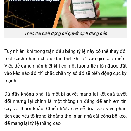
Theo dõi biến động để quyết định đúng đắn
Tuy nhiên, khi trong trận đấu bảng tỷ lệ này có thể thay đổi
một cách nhanh chóng,đặc biệt khi rơi vào giờ cao điểm.
Việc dễ dàng nhận biết khi có một lượng tiền lớn được đặt
vào kèo nào đó, thì chắc chắn tỷ số đó sẽ biến động cực kỳ
mạnh.
Dù đây không phải là một bí quyết mang lại kết quả tuyệt
đối nhưng lại chính là một thông tin đáng để anh em tin
cậy và tham khảo. Chiến lược này sẽ dựa vào việc phân
tích các yếu tố trong khoảng thời gian nhà cái công bố kèo,
để mang lại tỷ lệ thắng cao.